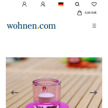
0,00 EUR
☰