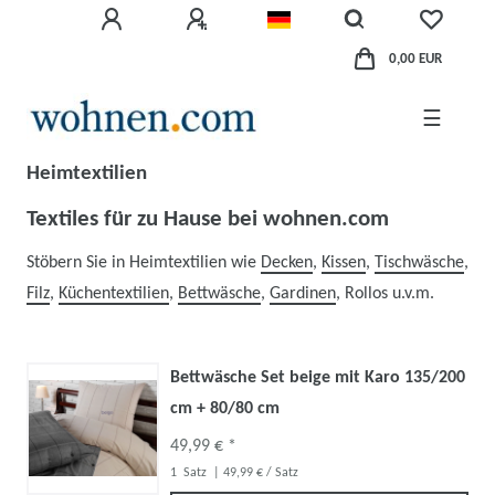
0,00 EUR
☰
Heimtextilien
Textiles für zu Hause bei wohnen.com
Stöbern Sie in Heimtextilien wie
Decken
,
Kissen
,
Tischwäsche
,
Filz
,
Küchentextilien
,
Bettwäsche
,
Gardinen
, Rollos u.v.m.
Bettwäsche Set beige mit Karo 135/200
cm + 80/80 cm
49,99 € *
1
Satz
| 49,99 € / Satz