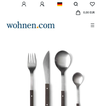
0,00 EUR
☰