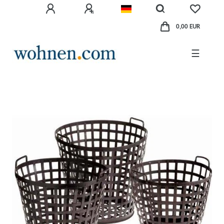
0,00 EUR
☰