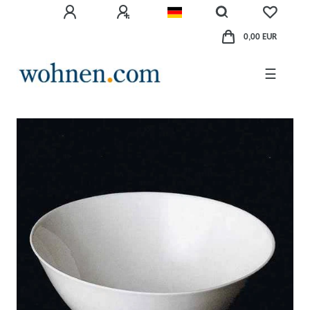
0,00 EUR
☰