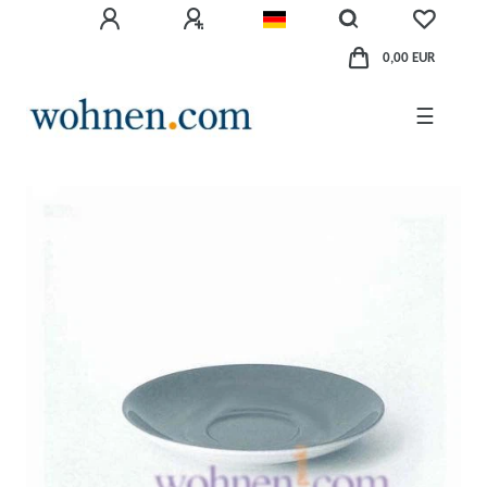
0,00 EUR
☰