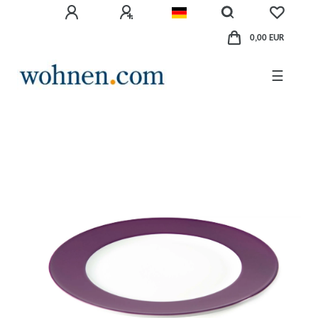
0,00 EUR
☰