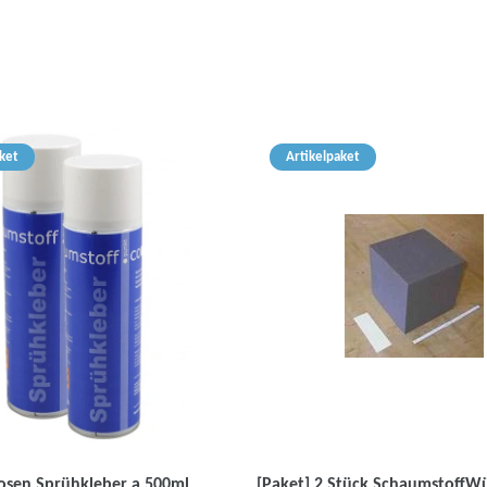
ket
Artikelpaket
Dosen Sprühkleber a 500ml
[Paket] 2 Stück SchaumstoffWü