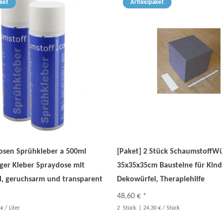
ket
Artikelpaket
Dosen Sprühkleber a 500ml
[Paket] 2 Stück SchaumstoffWü
iger Kleber Spraydose mit
35x35x35cm Bausteine für Kind
il, geruchsarm und transparent
Dekowürfel, Therapiehilfe
48,60 € *
€ / Liter
2
Stück
| 24,30 € / Stück