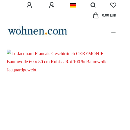
0,00 EUR
☰