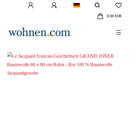
0,00 EUR
☰