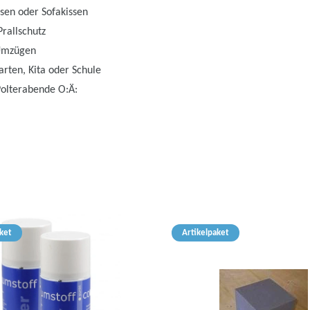
sen oder Sofakissen
rallschutz
 Umzügen
arten, Kita oder Schule
Polterabende O:Ä:
ket
Artikelpaket