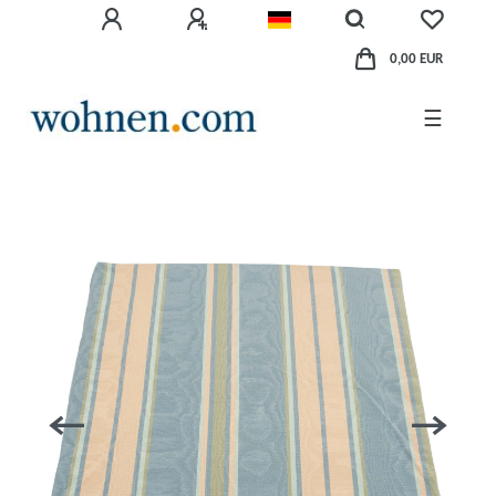
0,00 EUR
☰