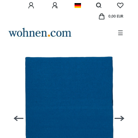
0,00 EUR
☰