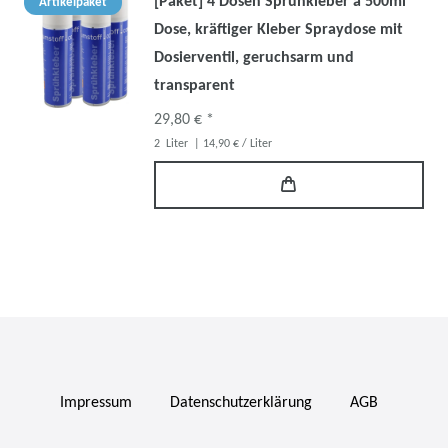
[Paket] 4 Dosen Sprühkleber a 500ml
Artikelpaket
Dose, kräftiger Kleber Spraydose mit
Dosierventil, geruchsarm und
transparent
29,80 € *
2
Liter
| 14,90 € / Liter
Impressum
Daten­schutz­erklärung
AGB