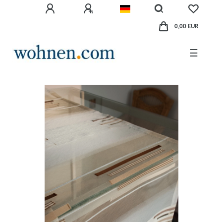
0,00 EUR
☰