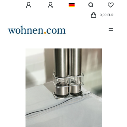
0,00 EUR
☰